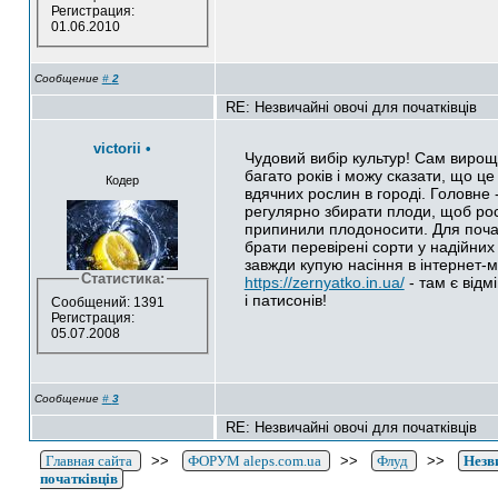
Регистрация:
01.06.2010
Сообщение
#
2
RE: Незвичайні овочі для початківців
victorii
•
Чудовий вибір культур! Сам вирощ
багато років і можу сказати, що це
Кодер
вдячних рослин в городі. Головне 
регулярно збирати плоди, щоб ро
припинили плодоносити. Для почат
брати перевірені сорти у надійних
завжди купую насіння в інтернет-м
Статистика:
https://zernyatko.in.ua/
- там є відмі
і патисонів!
Сообщений: 1391
Регистрация:
05.07.2008
Сообщение
#
3
RE: Незвичайні овочі для початківців
Главная сайта
>>
ФОРУМ aleps.com.ua
>>
Флуд
>>
Незв
початківців