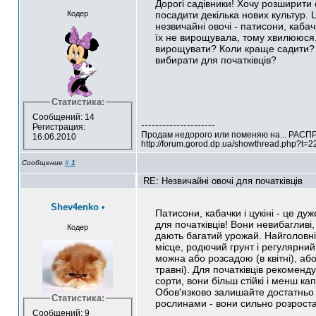
Дорогі садівники! Хочу розширити с
Кодер
посадити декілька нових культур. 
незвичайні овочі - патисони, кабачк
їх не вирощувала, тому хвилююся.
вирощувати? Коли краще садити? 
вибирати для початківців?
Статистика:
Сообщений: 14
---------------------
Регистрация:
Продам недорого или поменяю на... РАСП
16.06.2010
http://forum.gorod.dp.ua/showthread.php?t=
Сообщение
#
1
RE: Незвичайні овочі для початківців
Shev4enko
•
Патисони, кабачки і цукіні - це дуж
для початківців! Вони невибагливі,
Кодер
дають багатий урожай. Найголовні
місце, родючий грунт і регулярни
можна або розсадою (в квітні), або
травні). Для початківців рекоменд
сорти, вони більш стійкі і менш кап
Обов'язково залишайте достатньо 
Статистика:
рослинами - вони сильно розрост
Сообщений: 9