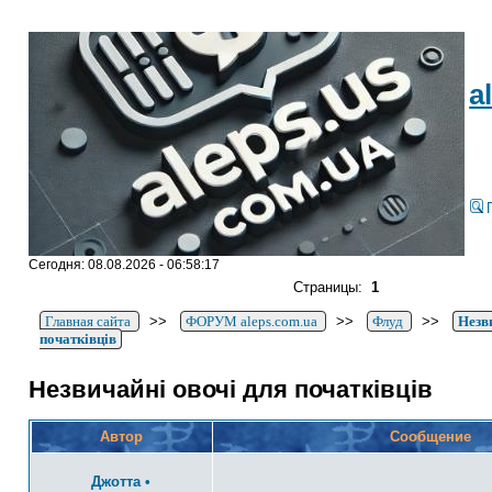
a
Сегодня: 08.08.2026 - 06:58:17
Страницы:
1
Главная сайта
>>
ФОРУМ aleps.com.ua
>>
Флуд
>>
Незв
початківців
Незвичайні овочі для початківців
Автор
Сообщение
Джотта
•