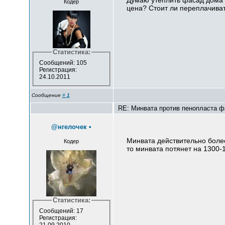
Думаю утеплить фасад дома м
Кодер
цена? Стоит ли переплачива
Статистика:
Сообщений: 105
Регистрация:
24.10.2011
Сообщение
#
1
RE: Минвата против пенопласта ф
@нгелочек
•
Минвата действительно более
Кодер
то минвата потянет на 1300-
Статистика:
Сообщений: 17
Регистрация: