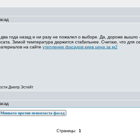
асад
ва года назад и ни разу не пожалел о выборе. Да, дороже вышло -
сата. Зимой температура держится стабильнее. Считаю, что для с
материалов на сайте
утепление фасадов киев цена за м2
ости Днепр Эстейт
асад
Минвата против пенопласта фасад
Страницы:
1