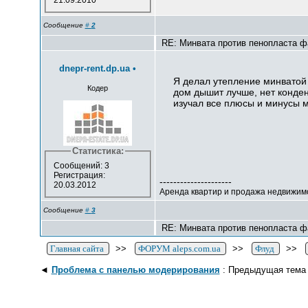
21.09.2010
Сообщение
#
2
RE: Минвата против пенопласта ф
dnepr-rent.dp.ua
•
Я делал утепление минватой д
Кодер
дом дышит лучше, нет конден
изучал все плюсы и минусы 
Статистика:
Сообщений: 3
Регистрация:
---------------------
20.03.2012
Аренда квартир и продажа недвижим
Сообщение
#
3
RE: Минвата против пенопласта ф
Главная сайта
>>
ФОРУМ aleps.com.ua
>>
Флуд
>>
◄
Проблема с панелью модерирования
: Предыдущая тема