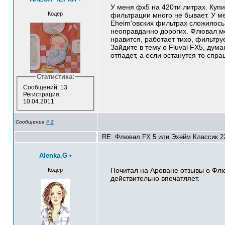
У меня фх5 на 420ти литрах. Куп
Кодер
фильтрации много не бывает. У м
Eheim'овских фильтрах сложилось
неоправданно дорогих. Флювал м
нравится, работает тихо, фильтру
Зайдите в тему о Fluval FX5, дум
отпадет, а если останутся то спра
Статистика:
Сообщений: 13
Регистрация:
10.04.2011
Сообщение
#
2
RE: Флювал FX 5 или Эхейм Классик 22
Alenka.G
•
Почитал на Ароване отзывы о Флю
Кодер
действительно впечатляет.