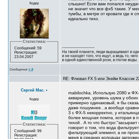
Кодер
слышно! Если вам попался неуда
не значит что все фх5 такие. У ме
тумбы, в метре от кровати где я с
идеально тихо.
Статистика:
---------------------
Сообщений: 59
На твоей планете, люди выращивают в одн
Регистрация:
и не находят того, что ищут, а ведь то, чег
23.04.2007
в одной единственной розе, в глотке воды.
Сообщение
#
9
RE: Флювал FX 5 или Эхейм Классик 22
Сергей Мас.
•
mabilochka, Использую 2080 и ФХ
аквариуме, уровень шума у обоих
Кодер
примерно одинаковый, я бы сказа
даже пошумнее...а вообще сравн
3 с ФХ-5 некорректно, у итальянца
более мощная помпа, которая в п
тихой.. А то что быстро:"засырает 
Статистика:
говорит о том, что вода фильтрует
Сообщений: 99
фильтрующий элемент, а не прохо
Регистрация:
меня в средних колодцах загруже