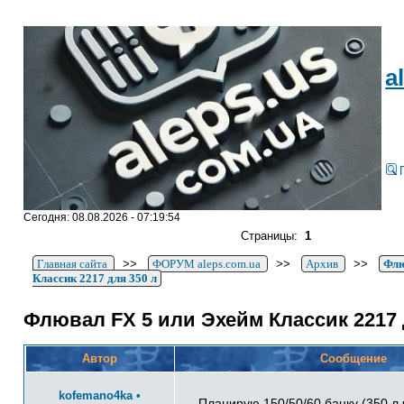
a
Сегодня: 08.08.2026 - 07:19:54
Страницы:
1
Главная сайта
>>
ФОРУМ aleps.com.ua
>>
Архив
>>
Флю
Классик 2217 для 350 л
Флювал FX 5 или Эхейм Классик 2217 
Автор
Сообщение
kofemano4ka
•
Планирую 150/50/60 банку (350 л