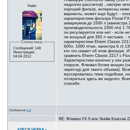
недолгих рассчетов) , смотрю чи
Кодер
хороший фильтр, интересны ниже
варианты, может еще будут: - по
характеристики фильтра Fluval FX
аквариумов до 1500 л (какнистра 2
производительность 2300 л/ч) 1 7
он регулируется или нет - если не
ли мощный для 350 л чистыми. - 
характеристики Eheim Classic 221
Статистика:
600л, 1000 л/час, канистра 6 л) 1
Сообщений: 148
кто что скажет об этом фильтре. И
Регистрация:
сравнить Eheim Classic 2217 с Fluv
04.04.2012
Характеристики конечно у них ра
покруче, Флювал более мощен (ск
чересчур для такого объема). Воз
муссировалась тема подобная, но
потеряться здесь же недолго. Все
спасибо.
Сообщение
#
1
RE: Флювал FX 5 или Эхейм Классик 22
АЛЕСЯ ЧЕРКА
•