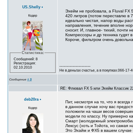
US.Shelly
•
Эхейм не пробовала, а Fluval FX 5
420 литров (потом переставлю в 7
Кодер
идеально чистая, напор воды рас
направления, течение вполне нор
сносит. И, главное- тихий, почти 
Компрессоры и др техника гудят в
Короче, фильтром очень довольна
Статистика:
Сообщений: 8
Регистрация:
---------------------
02.10.2010
Не в деньгах счастье, а в покупках.066-17
Сообщение
#
5
RE: Флювал FX 5 или Эхейм Классик 22
deb20ra
•
Пит, несмотря на то, что я всегда 
в данном случае хочу вас предост
Кодер
положили на чаши весов соверше
модели по классу. Ну примерно к
Смарт (молодежный электромобил
Лексус (хоть и Тойота, но самая 
Это Эхайм и ФХ5 в вашем случае 