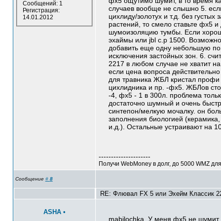
фх5 ощутимо шумит, в то время к
Сообщений: 1
случаев вообще не слышно 5. есл
Регистрация:
цихлиду/золотух и т.д. без густых 
14.01.2012
растений, то смело ставьте фх5 и
шумоизоляцию тумбы. Если хорош
эхаймы или jbl c.p 1500. Возможн
добавить еще одну небольшую по
исключения застойных зон. 6. счи
2217 в любом случае не хватит на
если цена вопроса действительно 
для травника ЖБЛ кристал профи 
цихлидника и пр. -фх5. ЖБЛов сто
-4, фх5 - 1 в 300л. проблема тольк
достаточно шумный и очень быст
синтепон/мелкую мочалку. он бол
заполнения биологией (керамика, 
и.д.). Остальные устраивают на 
---------------------
Получи WebMoney в долг, до 5000 WMZ для 
Сообщение
#
8
RE: Флювал FX 5 или Эхейм Классик 22
ASHA
•
mabilochka, У меня фх5 не шумит 