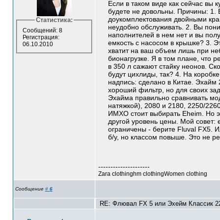
Если в таком виде как сейчас вы к
будете не довольны. Причины: 1. 
доукомплектования двойными кра
Статистика:
неудобно обслуживать. 2. Вы пони
Сообщений: 8
наполнителей в нем нет и вы пол
Регистрация:
емкость с насосом в крышке? 3. Э
06.10.2010
хватит на ваш объем лишь при н
бионагрузке. Я в том плане, что 
в 350 л сажают стайку неонов. Ско
будут цихлиды, так? 4. На коробк
надпись: сделано в Китае. Эхайм 
хороший фильтр, но для своих зада
Эхайма правильно сравнивать мод
натяжкой), 2080 и 2180, 2250/2260
ИМХО стоит выбирать Eheim. Но 
другой уровень цены. Мой совет: 
ограничены - берите Fluval FX5. 
б/у, но классом повыше. Это не р
---------------------
Zara clothinghm clothingWomen clothing
Сообщение
#
6
RE: Флювал FX 5 или Эхейм Классик 22