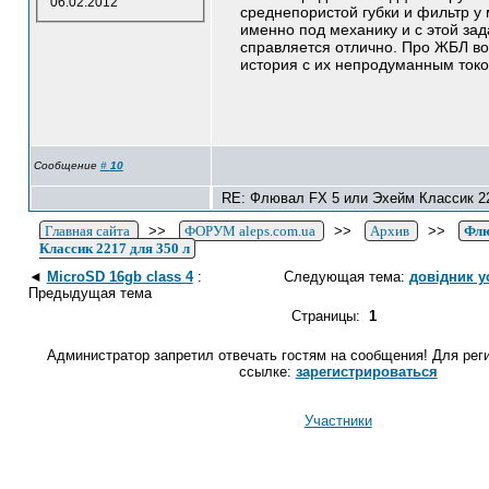
06.02.2012
среднепористой губки и фильтр у
именно под механику и с этой зад
справляется отлично. Про ЖБЛ в
история с их непродуманным токо
Сообщение
#
10
RE: Флювал FX 5 или Эхейм Классик 22
Главная сайта
>>
ФОРУМ aleps.com.ua
>>
Архив
>>
Флю
Классик 2217 для 350 л
◄
MicroSD 16gb class 4
:
Следующая тема:
довідник ус
Предыдущая тема
Страницы:
1
Администратор запретил отвечать гостям на сообщения! Для рег
ссылке:
зарегистрироваться
Участники