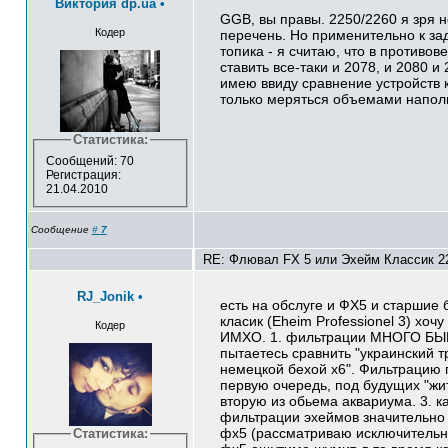
Виктория dp.ua
•
GGB, вы правы. 2250/2260 я зря н
Кодер
перечень. Но применительно к за
топика - я считаю, что в противо
ставить все-таки и 2078, и 2080 и
имею ввиду сравнение устройств 
только меряться объемами напол
Статистика:
Сообщений: 70
Регистрация:
21.04.2010
Сообщение
#
7
RE: Флювал FX 5 или Эхейм Классик 22
RJ_Jonik
•
есть на обслуге и ФХ5 и старшие 
класик (Eheim Professionel 3) хочу
Кодер
ИМХО. 1. фильтрации МНОГО БЫВ
пытаетесь сравнить "украинский т
немецкой бехой х6". Фильтрацию 
первую очередь, под будущих "жит
вторую из обьема аквариума. 3. к
фильтрации эхеймов значительно
фх5 (рассматриваю исключительно
Статистика: