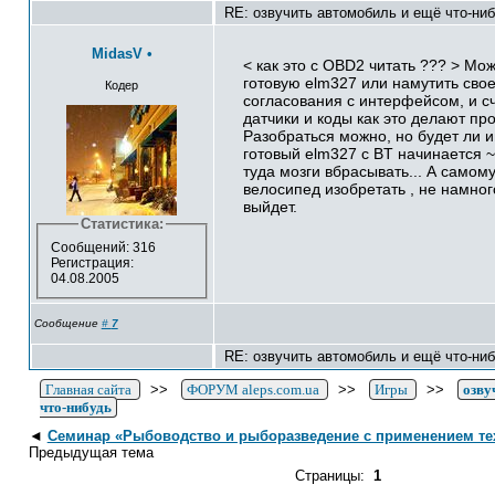
RE: озвучить автомобиль и ещё что-ни
MidasV
•
< как это с OBD2 читать ??? > Мо
готовую elm327 или намутить свое
Кодер
согласования с интерфейсом, и с
датчики и коды как это делают про
Разобраться можно, но будет ли и
готовый elm327 c BT начинается ~
туда мозги вбрасывать... А самому
велосипед изобретать , не намно
выйдет.
Статистика:
Сообщений: 316
Регистрация:
04.08.2005
Сообщение
#
7
RE: озвучить автомобиль и ещё что-ни
Главная сайта
>>
ФОРУМ aleps.com.ua
>>
Игры
>>
озву
что-нибудь
◄
Семинар «Рыбоводство и рыборазведение с применением те
Предыдущая тема
Страницы:
1