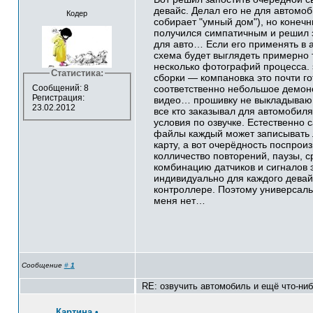
девайс. Делал его не для автомоб
Кодер
собирает "умный дом"), но конечн
получился симпатичным и решил 
для авто… Если его применять в 
схема будет выглядеть примерно 
несколько фотографий процесса. 
Статистика:
сборки — компановка это почти го
Сообщений: 8
соответственно небольшое демон
Регистрация:
видео… прошивку не выкладываю т
23.02.2012
все кто заказывал для автомобиля
условия по озвучке. Естественно 
файлы каждый может записывать
карту, а вот очерёдность поспрои
колличество повторений, паузы, 
комбинацию датчиков и сигналов 
индивидуально для каждого девай
контроллере. Поэтому универсаль
меня нет…
Сообщение
#
1
RE: озвучить автомобиль и ещё что-ни
Картина
•