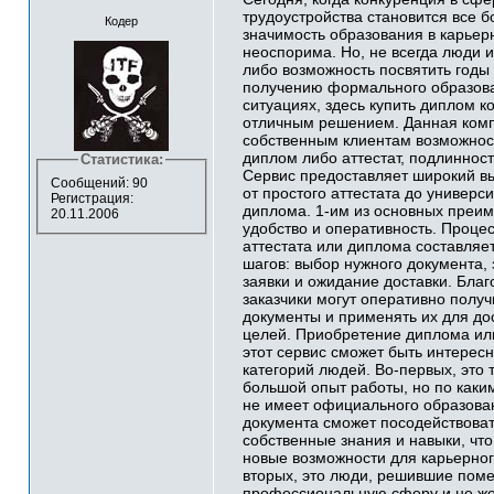
трудоустройства становится все б
Кодер
значимость образования в карьер
неоспорима. Но, не всегда люди 
либо возможность посвятить годы
получению формального образова
ситуациях, здесь купить диплом к
отличным решением. Данная комп
собственным клиентам возможнос
диплом либо аттестат, подлиннос
Статистика:
Сервис предоставляет широкий в
Сообщений: 90
от простого аттестата до универси
Регистрация:
диплома. 1-им из основных преим
20.11.2006
удобство и оперативность. Процес
аттестата или диплома составляет
шагов: выбор нужного документа,
заявки и ожидание доставки. Благ
заказчики могут оперативно полу
документы и применять их для до
целей. Приобретение диплома или
этот сервис сможет быть интерес
категорий людей. Во-первых, это т
большой опыт работы, но по каки
не имеет официального образова
документа сможет посодействоват
собственные знания и навыки, чт
новые возможности для карьерног
вторых, это люди, решившие пом
профессиональную сферу и не ж