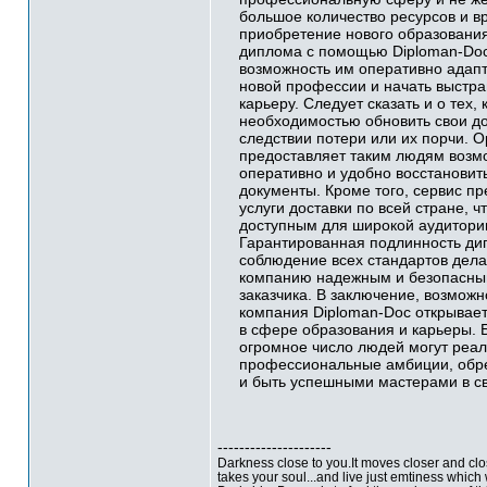
большое количество ресурсов и в
приобретение нового образовани
диплома с помощью Diploman-Doc
возможность им оперативно адапт
новой профессии и начать выстра
карьеру. Следует сказать и о тех, 
необходимостью обновить свои д
следствии потери или их порчи. 
предоставляет таким людям возм
оперативно и удобно восстановит
документы. Кроме того, сервис п
услуги доставки по всей стране, ч
доступным для широкой аудитории
Гарантированная подлинность ди
соблюдение всех стандартов дел
компанию надежным и безопасным
заказчика. В заключение, возможно
компания Diploman-Doc открывае
в сфере образования и карьеры. 
огромное число людей могут реал
профессиональные амбиции, обре
и быть успешными мастерами в св
---------------------
Darkness close to you.It moves closer and close
takes your soul...and live just emtiness which w