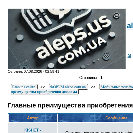
a
Сегодня: 07.08.2026 - 02:59:41
Страницы:
1
Главная сайта
>>
ФОРУМ aleps.com.ua
>>
Мобильные телеф
преимущества приобретения диплома
Главные преимущества приобретения
Автор
Сообщение
KISHET
•
Сегодня, когда конкуренция в сфе