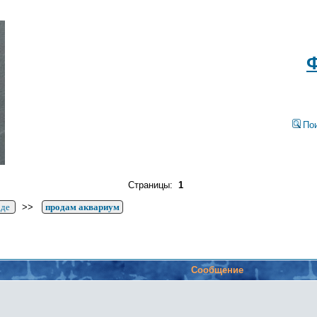
Ф
По
Страницы:
1
оде
>>
продам аквариум
Сообщение