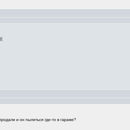
((
продали и он пылиться где-то в гараже?