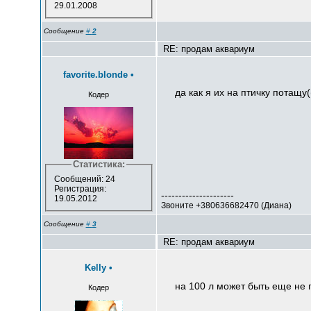
29.01.2008
Сообщение
#
2
RE: продам аквариум
favorite.blonde
•
да как я их на птичку потащу(
Кодер
Статистика:
Сообщений: 24
Регистрация:
---------------------
19.05.2012
Звоните +380636682470 (Диана)
Сообщение
#
3
RE: продам аквариум
Kelly
•
на 100 л может быть еще не 
Кодер