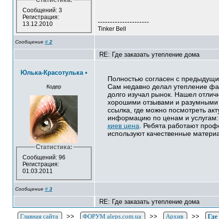
Сообщений: 3
Регистрация:
---------------------
13.12.2010
Tinker Bell
Сообщение
#
2
RE: Где заказать утепление дома
Юлька-Красотулька
•
Полностью согласен с предыдущ
Сам недавно делал утепление фа
Кодер
долго изучал рынок. Нашел отлич
хорошими отзывами и разумными 
ссылка, где можно посмотреть ак
информацию по ценам и услугам
киев цена
. Ребята работают проф
используют качественные матери
Статистика:
Сообщений: 96
Регистрация:
01.03.2011
Сообщение
#
3
RE: Где заказать утепление дома
Главная сайта
>>
ФОРУМ aleps.com.ua
>>
Архив
>>
Где