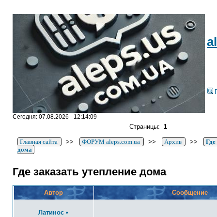
a
Сегодня: 07.08.2026 - 12:14:09
Страницы:
1
Главная сайта
>>
ФОРУМ aleps.com.ua
>>
Архив
>>
Где
дома
Где заказать утепление дома
Автор
Сообщение
Латинос
•