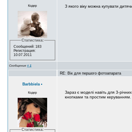
Кодер
З якого віку можна купувати дитя
Статистика:
Сообщений: 183
Регистрация:
10.07.2011
Сообщение
#
1
RE: Вік для першого фотоапарата
Barbbiela
•
Зараз є моделі навіть для 3-річних
Кодер
кнопками та простим керуванням.
Статистика: