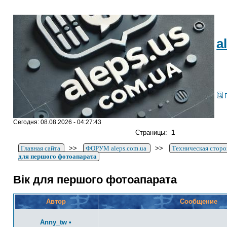
a
Сегодня: 08.08.2026 - 04:27:43
Страницы:
1
Главная сайта
>>
ФОРУМ aleps.com.ua
>>
Техническая сторо
для першого фотоапарата
Вік для першого фотоапарата
Автор
Сообщение
Anny_tw
•