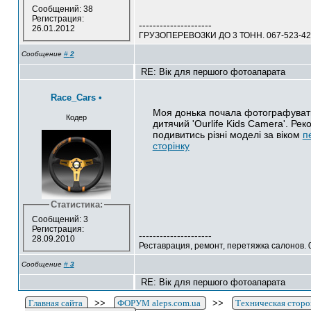
Сообщений: 38
Регистрация:
---------------------
26.01.2012
ГРУЗОПЕРЕВОЗКИ ДО 3 ТОНН. 067-523-4
Сообщение
#
2
RE: Вік для першого фотоапарата
Race_Cars
•
Моя донька почала фотографувати 
Кодер
дитячий 'Ourlife Kids Camera'. Ре
подивитись різні моделі за віком
п
сторінку
Статистика:
Сообщений: 3
Регистрация:
---------------------
28.09.2010
Реставрация, ремонт, перетяжка салонов. 
Сообщение
#
3
RE: Вік для першого фотоапарата
Главная сайта
>>
ФОРУМ aleps.com.ua
>>
Техническая сторо