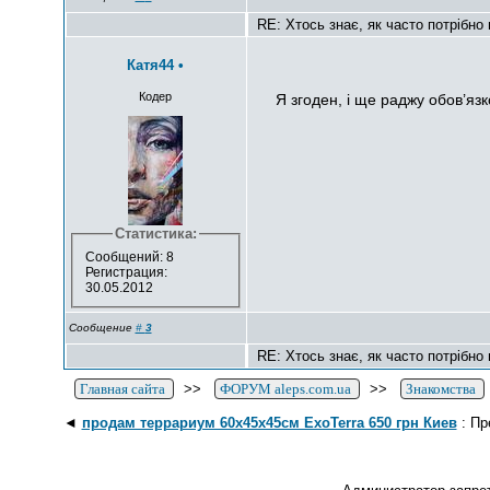
RE: Хтось знає, як часто потрібно 
Катя44
•
Кодер
Я згоден, і ще раджу обов’яз
Статистика:
Сообщений: 8
Регистрация:
30.05.2012
Сообщение
#
3
RE: Хтось знає, як часто потрібно 
Главная сайта
>>
ФОРУМ aleps.com.ua
>>
Знакомства
◄
продам террариум 60х45х45см ExoTerra 650 грн Киев
: Пр