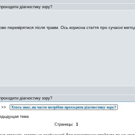
проходити діагностику зору?
ково перевірятися після травм. Ось корисна стаття про сучасні мето
проходити діагностику зору?
>>
Хтось знає, як часто потрібно проходити діагностику зору?
едыдущая тема
Страницы:
1