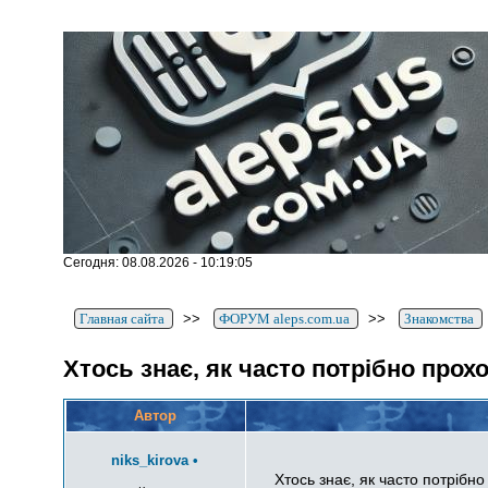
Сегодня: 08.08.2026 - 10:19:05
Главная сайта
>>
ФОРУМ aleps.com.ua
>>
Знакомства
Хтось знає, як часто потрібно прох
Автор
niks_kirova
•
Хтось знає, як часто потрібно