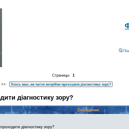
Ф
По
Страницы:
1
>>
Хтось знає, як часто потрібно проходити діагностику зору?
одити діагностику зору?
Сообщение
 проходити діагностику зору?