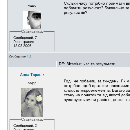
Скільки часу потрібно приймати ві
Кодер
побачити результат? Буквально за
результатів?
Статистика:
Сообщений: 7
Регистрация:
18.03.2006
Сообщение
#
1
RE: Вітаміни: час та результати
Анна Таран
•
Годі, не побачиш за тиждень. Як м
Кодер
потрібно, щоб організм накопичив
кількість мікроелементів. Багато з
стану на початок та від якості доб
чувствують зміни раніше, деякі - пі
Статистика:
Сообщений: 2
Регистрация: