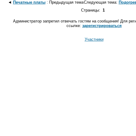
◄
Печатные платы
: Предыдущая тема
Следующая тема:
Подогре
Страницы:
1
Администратор запретил отвечать гостям на сообщения! Для рег
ссылке:
зарегистрироваться
Участники