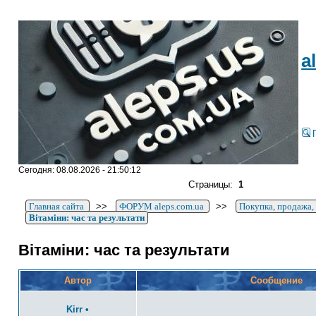
a
Сегодня: 08.08.2026 - 21:50:12
Страницы:
1
Главная сайта
>>
ФОРУМ aleps.com.ua
>>
Покупка, продажа,
Вітаміни: час та результати
Вітаміни: час та результати
Автор
Сообщение
Kirr
•