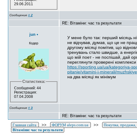
29.06.2011
Сообщение
#
2
RE: Вітаміни: час та результати
jun
•
У мене було так: перший місяць н
не відчував, думав, що це не прац
Кодер
другому місяці помітив, що віднов
тренувань стало швидше, а енергі
що мій поет - не поспішай, дай ор
переглянути проверені комплекси
https://sporting.ua/ua/kategoriya-sp
pitanie/vitamini-i-minerali/muzhskiye
на два місяці як мінімум
Статистика:
Сообщений: 44
Регистрация:
07.04.2008
Сообщение
#
3
RE: Вітаміни: час та результати
Главная сайта
>>
ФОРУМ aleps.com.ua
>>
Покупка, продажа,
Вітаміни: час та результати